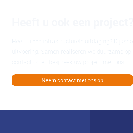
Heeft u ook een project
Heeft u een infrastructurele uitdaging? Dijksh
uitvoering. Samen realiseren we duurzame op
contact op en bespreek uw project met ons.
Neem contact met ons op