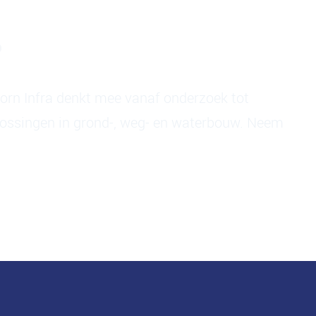
?
oorn Infra denkt mee vanaf onderzoek tot
lossingen in grond-, weg- en waterbouw. Neem