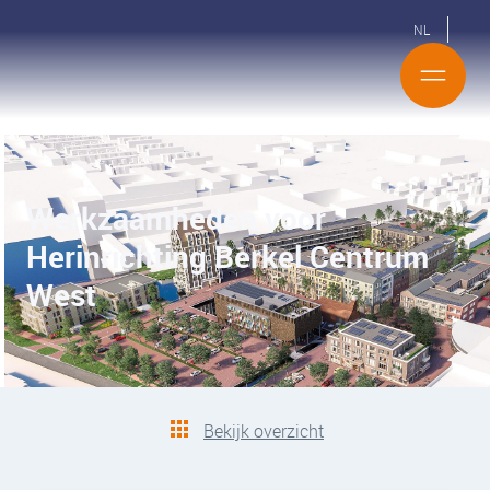
NL
Werkzaamheden voor
Herinrichting Berkel Centrum
West
Bekijk overzicht