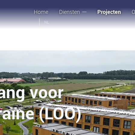
Home
Diensten
Projecten
O
NL
ang voor
aïne (LOO)