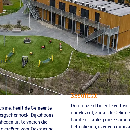
e (LOO)
Resultaat
Door onze efficiënte en flex
ekraïne, heeft de Gemeente
opgeleverd, zodat de Oekraïe
Bergschenhoek. Dijkshoorn
hadden. Dankzij onze samen
heden uit te voeren die
betrokkenen, is er een duurz
e creëren voor Oekraïense