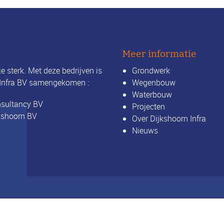
Meer informatie
e sterk. Met deze bedrijven is
Grondwerk
 Infra BV samengekomen :
Wegenbouw
Waterbouw
nsultancy BV
Projecten
kshoorn BV
Over Dijkshoorn Infra
Nieuws