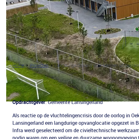
Home
Projecten
Langdurige Opvang voor Mensen uit Oekraïn
Opdrachtgever
: Gemeente Lansingerland
Als reactie op de vluchtelingencrisis door de oorlog in O
Lansingerland een langdurige opvanglocatie opgezet in 
Infra werd geselecteerd om de civieltechnische werkzaam
nodig waren om een veilige en duurzame woonomgeving t