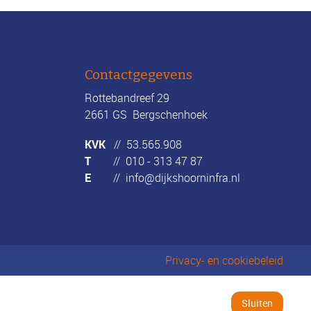
Contactgegevens
Rottebandreef 29
2661 GS Bergschenhoek
KVK
// 53.565.908
T
//
010 - 313 47 87
E
//
info@dijkshoorninfra.nl
Privacy- en cookiebeleid
Sluiten