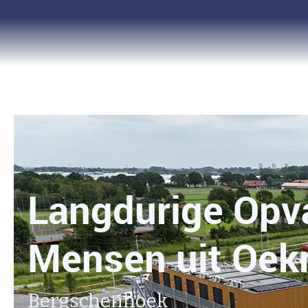
Langdurige Opv
Mensen uit Oekr
Bergschenhoek