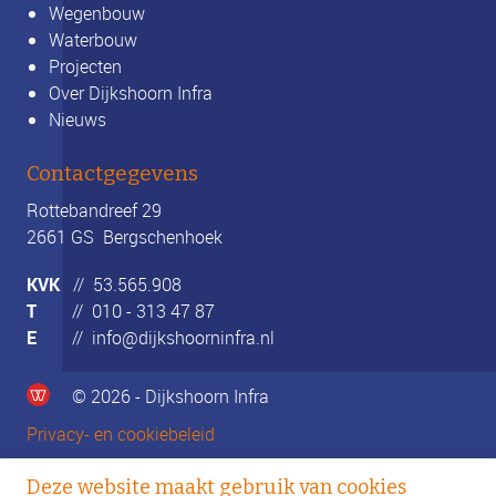
Wegenbouw
Waterbouw
Projecten
Over Dijkshoorn Infra
Nieuws
Contactgegevens
Rottebandreef 29
2661 GS Bergschenhoek
KVK
// 53.565.908
T
//
010 - 313 47 87
E
//
info@dijkshoorninfra.nl
© 2026 - Dijkshoorn Infra
Privacy- en cookiebeleid
Deze website maakt gebruik van cookies