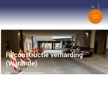
NL
Reconstructie verharding
(Warande)
te Zoetermeer