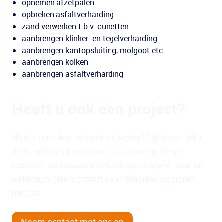
opnemen afzetpalen
opbreken asfaltverharding
zand verwerken t.b.v. cunetten
aanbrengen klinker- en tegelverharding
aanbrengen kantopsluiting, molgoot etc.
aanbrengen kolken
aanbrengen asfaltverharding
Heeft u ook een project?
Heeft u een infrastructurele uitdaging? Dijkshoorn Infra
denkt mee vanaf onderzoek tot uitvoering. Samen
realiseren we duurzame oplossingen in grond-, weg- en
waterbouw. Neem contact op en bespreek uw project
met ons.
Neem contact met ons op