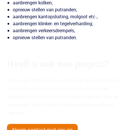
aanbrengen kolken;
opnieuw stellen van putranden;
aanbrengen kantopsluiting, molgoot etc.;
aanbrengen klinker- en tegelverharding;
aanbrengen verkeersdrempels;
opnieuw stellen van putranden.
Heeft u ook een project?
Heeft u een infrastructurele uitdaging? Dijkshoorn Infra
denkt mee vanaf onderzoek tot uitvoering. Samen
realiseren we duurzame oplossingen in grond-, weg- en
waterbouw. Neem contact op en bespreek uw project
met ons.
Neem contact met ons op