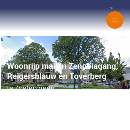
NL
Woonrijp maken Zenobiagang,
Reigersblauw en Toverberg
te Zoetermeer