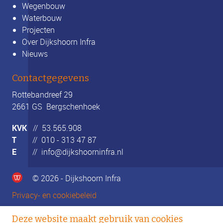
Wegenbouw
Waterbouw
Projecten
Over Dijkshoorn Infra
Nieuws
Contactgegevens
Rottebandreef 29
2661 GS Bergschenhoek
KVK
// 53.565.908
T
//
010 - 313 47 87
E
//
info@dijkshoorninfra.nl
© 2026 - Dijkshoorn Infra
Privacy- en cookiebeleid
Deze website maakt gebruik van cookies